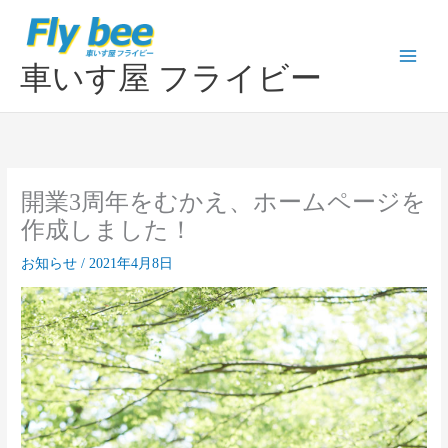
内
容
を
車いす屋 フライビー
ス
キ
ッ
プ
開業3周年をむかえ、ホームページを
作成しました！
お知らせ
/
2021年4月8日