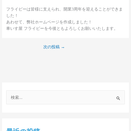
フライビーは皆様に支えられ、開業3周年を迎えることができま
した！
あわせて、弊社ホームページを作成しました！
車いす屋 フライビーを今後ともよろしくお願いいたします。
次の投稿
→
検
索
対
象
: